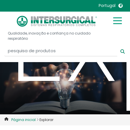
Ex
Portugal
United Kingdom
Ireland
Qualidade, inovação e confiança no cuidado
United States
Italia
respiratório
Australia
Japan
België, Nederlands
Lietuva
Belgique, Français
Malaysia
Canada, English
Mexico
Canada, Français
Nederlands
China
Norway
Colombia
Portugal
Denmark
Russia
Página inicial
Explorar
Deutschland
Sweden