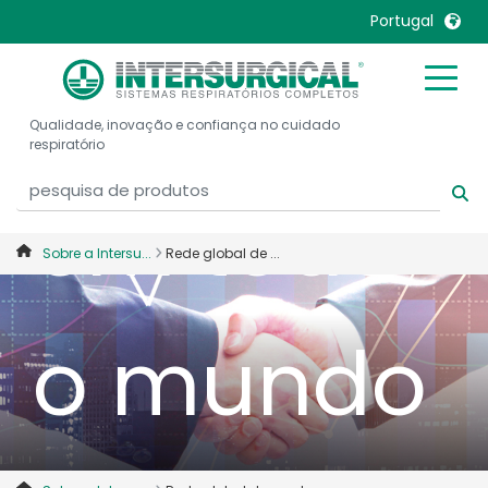
Portugal
clientes
United Kingdom
Ireland
Qualidade, inovação e confiança no cuidado
United States
Italia
respiratório
Australia
Japan
em todo
België, Nederlands
Lietuva
Belgique, Français
Malaysia
Sobre a Intersu...
Rede global de ...
Canada, English
Mexico
Canada, Français
Nederlands
o mundo
China
Norway
Colombia
Portugal
Denmark
Russia
Deutschland
Sweden