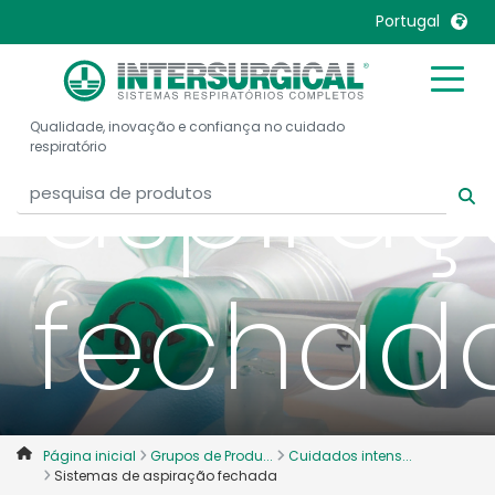
de
Portugal
United Kingdom
Ireland
Qualidade, inovação e confiança no cuidado
United States
Italia
aspira
respiratório
Australia
Japan
België, Nederlands
Lietuva
Belgique, Français
Malaysia
fechad
Canada, English
Mexico
Canada, Français
Nederlands
China
Norway
Colombia
Portugal
Denmark
Russia
Página inicial
Grupos de Produ...
Cuidados intens...
Deutschland
Sweden
Sistemas de aspiração fechada