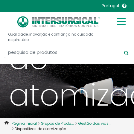
Disposit
Portugal
United Kingdom
Ireland
Qualidade, inovação e confiança no cuidado
United States
Italia
de
respiratório
Australia
Japan
België, Nederlands
Lietuva
Belgique, Français
Malaysia
Canada, English
Mexico
atomiz
Canada, Français
Nederlands
China
Norway
Colombia
Portugal
Denmark
Russia
Página inicial
Grupos de Produ...
Gestão das vias...
Deutschland
Sweden
Dispositivos de atomização