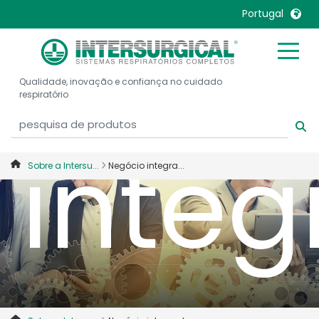
Negó
Portugal
United Kingdom
Ireland
Qualidade, inovação e confiança no cuidado
United States
Italia
respiratório
Australia
Japan
België, Nederlands
Lietuva
inte
Belgique, Français
Malaysia
Sobre a Intersu...
Negócio integra...
Canada, English
Mexico
Canada, Français
Nederlands
China
Norway
Colombia
Portugal
Denmark
Russia
Deutschland
Sweden