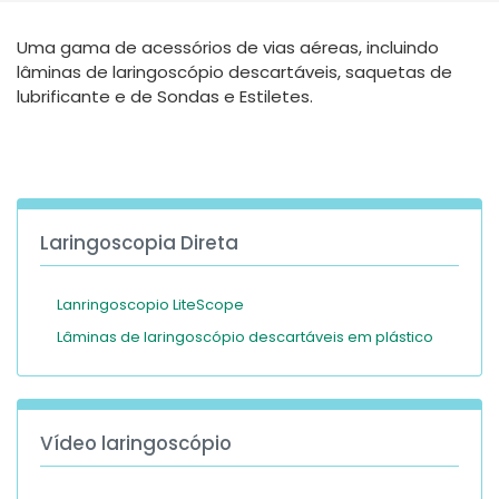
España
Turkey
Uma gama de acessórios de vias aéreas, incluindo
France
lâminas de laringoscópio descartáveis, saquetas de
International English
lubrificante e de Sondas e Estiletes.
Laringoscopia Direta
Lanringoscopio LiteScope
Lâminas de laringoscópio descartáveis em plástico
Vídeo laringoscópio