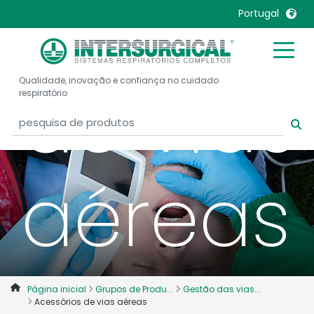
Acessór
Portugal
United Kingdom
Ireland
de vias
Qualidade, inovação e confiança no cuidado
United States
Italia
respiratório
Australia
Japan
België, Nederlands
Lietuva
Belgique, Français
Malaysia
aéreas
Canada, English
Mexico
Canada, Français
Nederlands
China
Norway
Colombia
Portugal
Denmark
Russia
Página inicial
Grupos de Produ...
Gestão das vias...
Deutschland
Sweden
Acessórios de vias aéreas