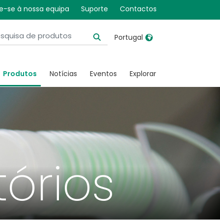
e-se à nossa equipa
Suporte
Contactos
Portugal
United Kingdom
Ireland
Produtos
Notícias
Eventos
Explorar
United States
Italia
Australia
Japan
België, Nederlands
Lietuva
Belgique, Français
Malaysia
Canada, English
Mexico
tórios
Canada, Français
Nederlands
China
Norway
Colombia
Portugal
Denmark
Russia