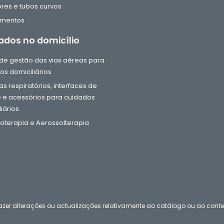
res e tubos curvos
amentos
ados no domicílio
e gestão das vias aéreas para
os domiciliários
s respiratórios, interfaces de
 e acessórios para cuidados
iários
oterapia e Aerossolterapia
u fazer alterações ou actualizações relativamente ao catálogo ou ao con