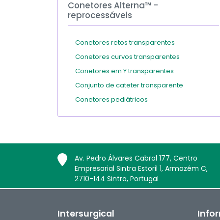
Conetores Alterna™ -
reprocessáveis
Conetores retos transparentes
Conetores curvos transparentes
Conetores em Y transparentes
Conjunto de cateter transparente
Conetores pediátricos
Av. Pedro Álvares Cabral 177, Centro
Empresarial Sintra Estoril 1, Armazém C,
2710-144 Sintra, Portugal
Intersurgical
Info