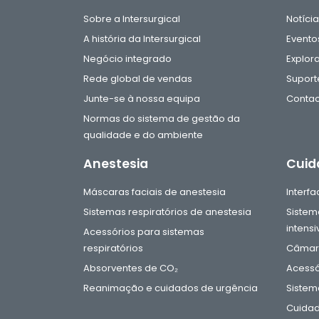
Sobre a Intersurgical
Notíci
A história da Intersurgical
Evento
Negócio integrado
Explor
Rede global de vendas
Suport
Junte-se à nossa equipa
Contac
Normas do sistema de gestão da
qualidade e do ambiente
Anestesia
Cuid
Máscaras faciais de anestesia
Interf
Sistemas respiratórios de anestesia
Sistem
intensi
Acessórios para sistemas
respiratórios
Câmara
Absorventes de CO₂
Acessó
Reanimação e cuidados de urgência
Sistem
Cuidad