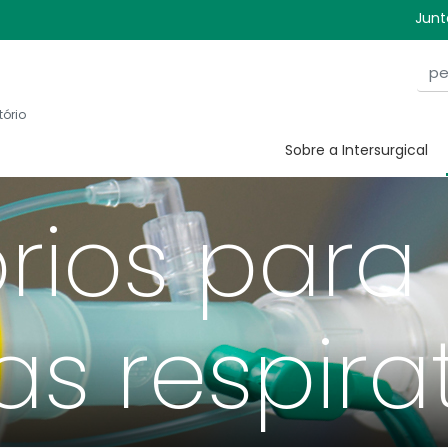
Junt
tório
Sobre a Intersurgical
rios para
as respira