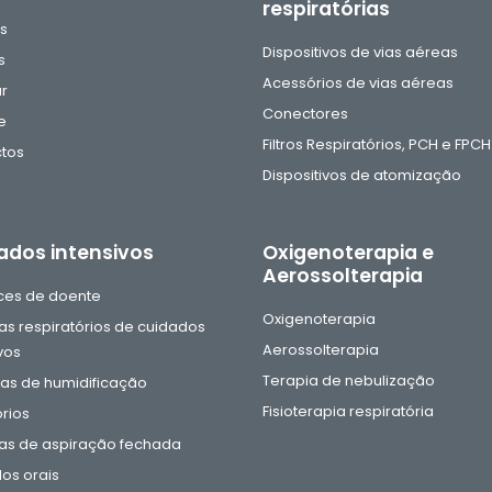
respiratórias
as
Dispositivos de vias aéreas
s
Acessórios de vias aéreas
ar
Conectores
e
Filtros Respiratórios, PCH e FPCH
tos
Dispositivos de atomização
ados intensivos
Oxigenoterapia e
Aerossolterapia
aces de doente
Oxigenoterapia
as respiratórios de cuidados
Aerossolterapia
vos
Terapia de nebulização
s de humidificação
Fisioterapia respiratória
rios
as de aspiração fechada
os orais