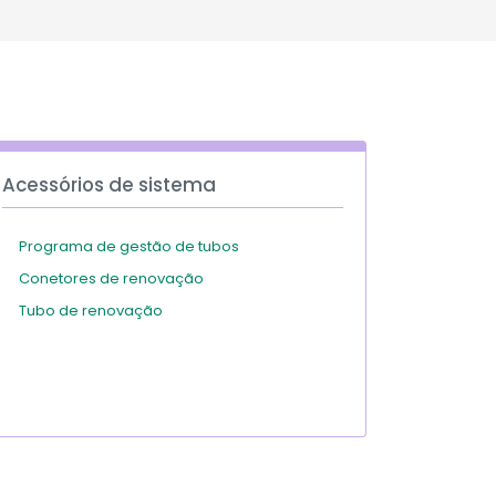
Deutschland
Sweden
España
Turkey
France
International English
Acessórios de sistema
Programa de gestão de tubos
Conetores de renovação
Tubo de renovação