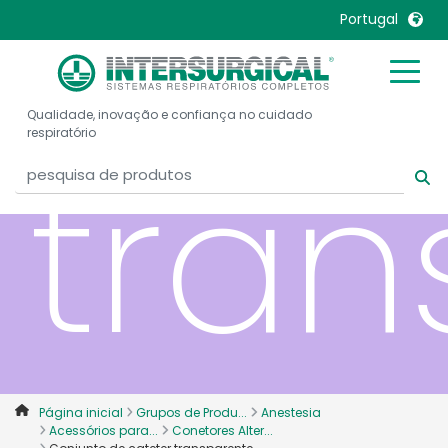
cate
Portugal
United Kingdom
Ireland
Qualidade, inovação e confiança no cuidado
United States
Italia
respiratório
tran
Australia
Japan
België, Nederlands
Lietuva
Belgique, Français
Malaysia
Canada, English
Mexico
Canada, Français
Nederlands
China
Norway
Colombia
Portugal
Denmark
Russia
Página inicial
Grupos de Produ...
Anestesia
Deutschland
Sweden
Acessórios para...
Conetores Alter...