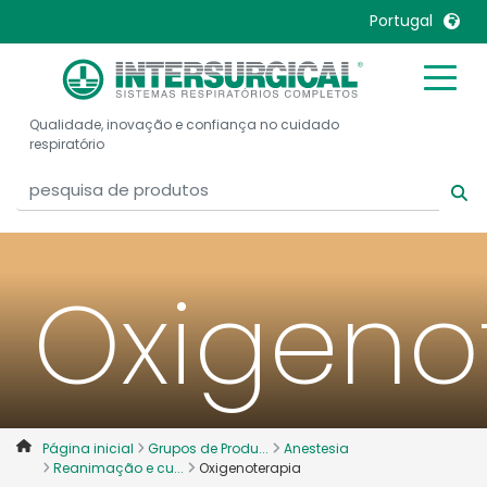
Portugal
United Kingdom
Ireland
Qualidade, inovação e confiança no cuidado
United States
Italia
respiratório
Australia
Japan
België, Nederlands
Lietuva
Belgique, Français
Malaysia
Canada, English
Mexico
Oxigeno
Canada, Français
Nederlands
China
Norway
Colombia
Portugal
Denmark
Russia
Página inicial
Grupos de Produ...
Anestesia
Deutschland
Sweden
Reanimação e cu...
Oxigenoterapia