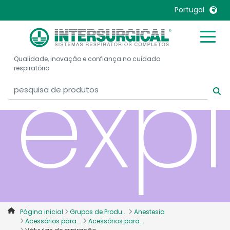
Portugal
United Kingdom
Ireland
exp
Qualidade, inovação e confiança no cuidado
United States
Italia
respiratório
Australia
Japan
België, Nederlands
Lietuva
Belgique, Français
Malaysia
Canada, English
Mexico
Canada, Français
Nederlands
China
Norway
Colombia
Portugal
Denmark
Russia
Página inicial
Grupos de Produ...
Anestesia
Deutschland
Sweden
Acessórios para...
Acessórios para...