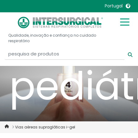
adulto
Portugal
United Kingdom
Ireland
Qualidade, inovação e confiança no cuidado
United States
Italia
respiratório
Australia
Japan
België, Nederlands
Lietuva
pediát
Belgique, Français
Malaysia
Canada, English
Mexico
Canada, Français
Nederlands
China
Norway
Colombia
Portugal
Denmark
Russia
Vias aéreas supraglóticas i-gel
Deutschland
Sweden