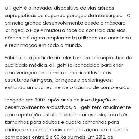
España
Turkey
O i-gel® é o inovador dispositivo de vias aéreas
France
supraglóticas de segunda geração da Intersurgical. O
primeiro grande desenvolvimento desde a máscara
International English
laríngea, o i-gel® mudou a face do controlo das vias
aéreas e é agora amplamente utilizado em anestesia
e reanimação em todo o mundo.
Fabricado a partir de um elastómero termoplástico de
qualidade médica, o i-gel® foi concebido para criar
uma vedação anatómica e não insuflável das
estruturas faríngeas, laríngeas e perilaríngeas,
evitando simultaneamente o trauma de compressão.
Lançado em 2007, após anos de investigação e
desenvolvimento exaustivos, o i-gel® tem atualmente
uma reputação estabelecida na anestesia, com três
tamanhos para adultos e quatro tamanhos para
crianças na gama, ideais para utilização em doentes
com pesos entre 2 e 90 kg ou mais. Em 2012, as