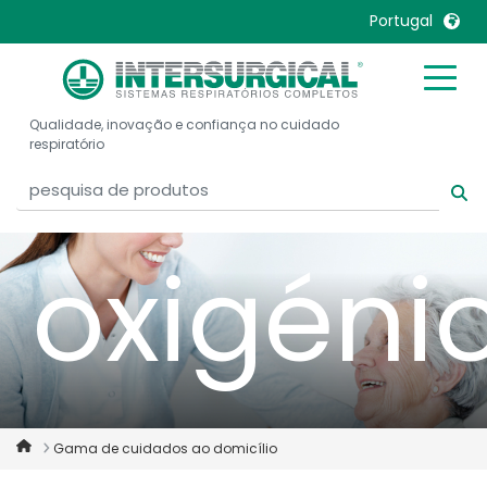
Portugal
ou a util
United Kingdom
Ireland
Qualidade, inovação e confiança no cuidado
United States
Italia
respiratório
Australia
Japan
België, Nederlands
Lietuva
Belgique, Français
Malaysia
oxigéni
Canada, English
Mexico
Canada, Français
Nederlands
China
Norway
Colombia
Portugal
Denmark
Russia
Gama de cuidados ao domicílio
Deutschland
Sweden