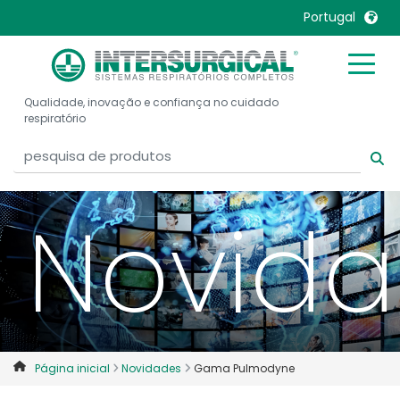
Portugal
United Kingdom
Ireland
Qualidade, inovação e confiança no cuidado
United States
Italia
respiratório
Australia
Japan
België, Nederlands
Lietuva
Belgique, Français
Malaysia
Novid
Canada, English
Mexico
Canada, Français
Nederlands
China
Norway
Colombia
Portugal
Denmark
Russia
Página inicial
Novidades
Gama Pulmodyne
Deutschland
Sweden