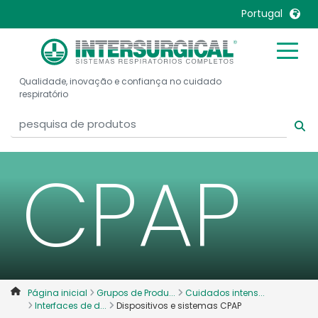
Disposi
Portugal
e sist
United Kingdom
Ireland
Qualidade, inovação e confiança no cuidado
United States
Italia
respiratório
Australia
Japan
België, Nederlands
Lietuva
Belgique, Français
Malaysia
CPAP
Canada, English
Mexico
Canada, Français
Nederlands
China
Norway
Colombia
Portugal
Denmark
Russia
Página inicial
Grupos de Produ...
Cuidados intens...
Deutschland
Sweden
Interfaces de d...
Dispositivos e sistemas CPAP