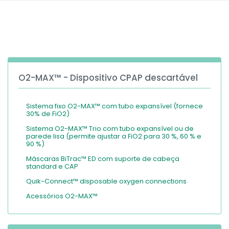
España
Turkey
France
International English
O2-MAX™ - Dispositivo CPAP descartável
Sistema fixo O2-MAX™ com tubo expansível (fornece
30% de FiO2)
Sistema O2-MAX™ Trio com tubo expansível ou de
parede lisa (permite ajustar a FiO2 para 30 %, 60 % e
90 %)
Máscaras BiTrac™ ED com suporte de cabeça
standard e CAP
Quik-Connect™ disposable oxygen connections
Acessórios O2-MAX™