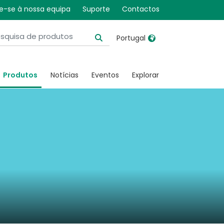
e-se à nossa equipa
Suporte
Contactos
Portugal
United Kingdom
Ireland
Produtos
Notícias
Eventos
Explorar
United States
Italia
Australia
Japan
België, Nederlands
Lietuva
Belgique, Français
Malaysia
Canada, English
Mexico
Canada, Français
Nederlands
China
Norway
Colombia
Portugal
Denmark
Russia