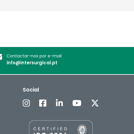
Deutschland
Sweden
España
Turkey
France
International English
Contactar-nos por e-mail
info@intersurgical.pt
Social