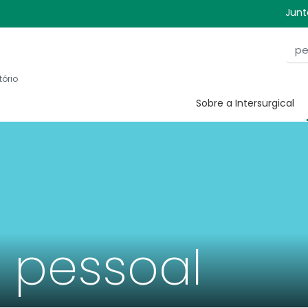
Junt
tório
Sobre a Intersurgical
 pessoal