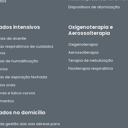
tos
Dispositivos de atomização
ados intensivos
Oxigenoterapia e
Aerossolterapia
aces de doente
Oxigenoterapia
as respiratórios de cuidados
Aerossolterapia
vos
Terapia de nebulização
s de humidificação
Fisioterapia respiratória
rios
as de aspiração fechada
os orais
res e tubos curvos
amentos
ados no domicílio
e gestão das vias aéreas para