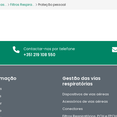
as...
Filtros Respira...
Proteção pessoal
Contactar-nos por telefone
+351 219 108 550
rmação
Gestão das vias
respiratórias
as
Dispositivos de vias aéreas
s
Acessórios de vias aéreas
ar
Conectores
e
Filtros Respiratórios, PCH e FPCH