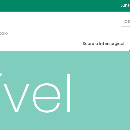
remi
Junt
tório
Sobre a Intersurgical
ível