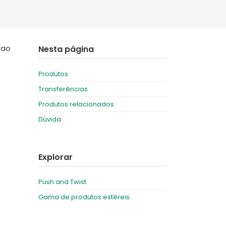
Deutschland
Sweden
España
Turkey
 ao
Nesta página
France
International English
Produtos
Transferências
Produtos relacionados
Dúvida
Explorar
Push and Twist
Gama de produtos estéreis