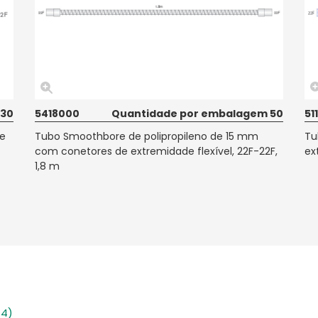
 30
5418000
Quantidade por embalagem 50
51
e
Tubo Smoothbore de polipropileno de 15 mm
Tu
com conetores de extremidade flexível, 22F-22F,
ex
1,8 m
 4)