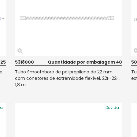
 25
5318000
Quantidade por embalagem 40
5
e
Tubo Smoothbore de polipropileno de 22 mm
Tu
com conetores de extremidade flexível, 22F-22F,
ex
1,8 m
da
Dúvida