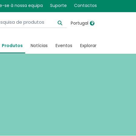
dade
e-se à nossa equipa
Suporte
Contactos
Portugal
United Kingdom
Ireland
Produtos
Notícias
Eventos
Explorar
United States
Italia
Australia
Japan
België, Nederlands
Lietuva
Belgique, Français
Malaysia
Canada, English
Mexico
Canada, Français
Nederlands
China
Norway
Colombia
Portugal
Denmark
Russia