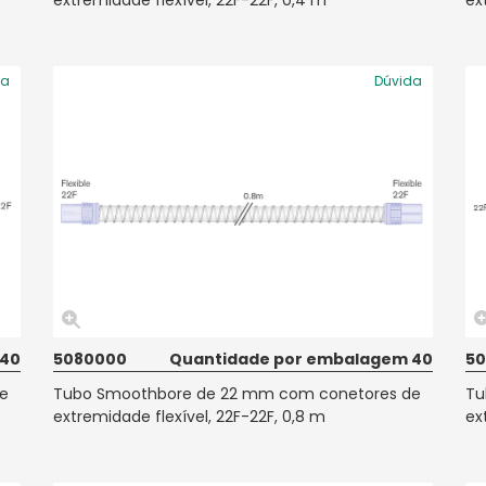
extremidade flexível, 22F-22F, 0,4 m
ex
da
Dúvida
 40
5080000
Quantidade por embalagem 40
50
e
Tubo Smoothbore de 22 mm com conetores de
Tu
extremidade flexível, 22F-22F, 0,8 m
ex