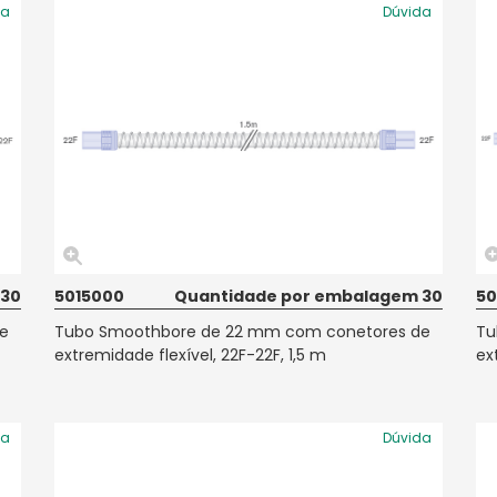
da
Dúvida
 30
5015000
Quantidade por embalagem 30
50
e
Tubo Smoothbore de 22 mm com conetores de
Tu
extremidade flexível, 22F-22F, 1,5 m
ex
da
Dúvida