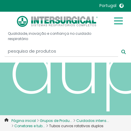
Portugal
dup
United Kingdom
Ireland
Qualidade, inovação e confiança no cuidado
United States
Italia
respiratório
Australia
Japan
België, Nederlands
Lietuva
Belgique, Français
Malaysia
Canada, English
Mexico
Canada, Français
Nederlands
China
Norway
Colombia
Portugal
Denmark
Russia
Página inicial
Grupos de Produ...
Cuidados intens...
Deutschland
Sweden
Conetores e tub...
Tubos curvos rotativos duplos