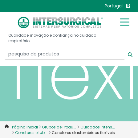
Portugal
United Kingdom
Ireland
flex
Qualidade, inovação e confiança no cuidado
United States
Italia
respiratório
Australia
Japan
België, Nederlands
Lietuva
Belgique, Français
Malaysia
Canada, English
Mexico
Canada, Français
Nederlands
China
Norway
Colombia
Portugal
Denmark
Russia
Página inicial
Grupos de Produ...
Cuidados intens...
Deutschland
Sweden
Conetores e tub...
Conetores elastoméricos flexíveis