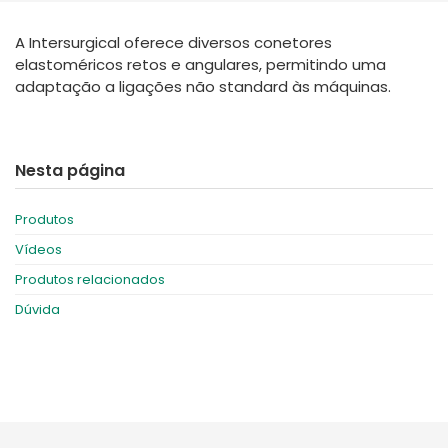
España
Turkey
A Intersurgical oferece diversos conetores
France
elastoméricos retos e angulares, permitindo uma
International English
adaptação a ligações não standard às máquinas.
Nesta página
Produtos
Vídeos
Produtos relacionados
Dúvida