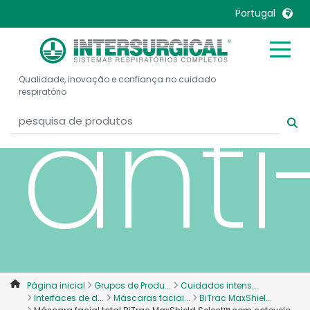
com
Portugal
United Kingdom
Ireland
Qualidade, inovação e confiança no cuidado
United States
Italia
anti
respiratório
Australia
Japan
België, Nederlands
Lietuva
Belgique, Français
Malaysia
Canada, English
Mexico
Canada, Français
Nederlands
China
Norway
Colombia
Portugal
Denmark
Russia
Página inicial
Grupos de Produ...
Cuidados intens...
Deutschland
Sweden
Interfaces de d...
Máscaras faciai...
BiTrac MaxShiel...