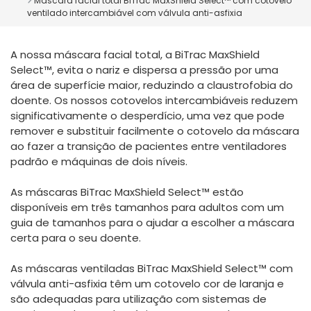
Máscara facial total BiTrac MaxShield Select™ com cotovelo
España
Turkey
ventilado intercambiável com válvula anti-asfixia
France
A nossa máscara facial total, a BiTrac MaxShield
International English
Select™, evita o nariz e dispersa a pressão por uma
área de superfície maior, reduzindo a claustrofobia do
doente. Os nossos cotovelos intercambiáveis reduzem
significativamente o desperdício, uma vez que pode
remover e substituir facilmente o cotovelo da máscara
ao fazer a transição de pacientes entre ventiladores
padrão e máquinas de dois níveis.
As máscaras BiTrac MaxShield Select™ estão
disponíveis em três tamanhos para adultos com um
guia de tamanhos para o ajudar a escolher a máscara
certa para o seu doente.
As máscaras ventiladas BiTrac MaxShield Select™ com
válvula anti-asfixia têm um cotovelo cor de laranja e
são adequadas para utilização com sistemas de