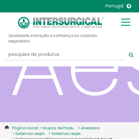
Ae
Portugal
United Kingdom
Ireland
Qualidade, inovação e confiança no cuidado
United States
Italia
respiratório
Australia
Japan
België, Nederlands
Lietuva
Belgique, Français
Malaysia
Canada, English
Mexico
Canada, Français
Nederlands
China
Norway
Colombia
Portugal
Denmark
Russia
Página inicial
Grupos de Produ...
Anestesia
Deutschland
Sweden
Sistemas respir...
Sistemas respir...