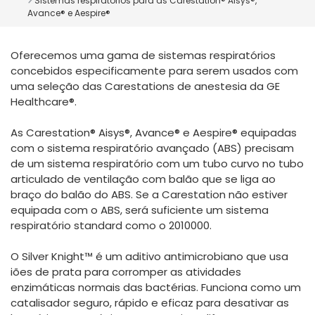
Sistemas respiratórios para as Carestation® Aisys®,
España
Turkey
Avance® e Aespire®
France
Oferecemos uma gama de sistemas respiratórios
International English
concebidos especificamente para serem usados com
uma seleção das Carestations de anestesia da GE
Healthcare®.
As Carestation® Aisys®, Avance® e Aespire® equipadas
com o sistema respiratório avançado (ABS) precisam
de um sistema respiratório com um tubo curvo no tubo
articulado de ventilação com balão que se liga ao
braço do balão do ABS. Se a Carestation não estiver
equipada com o ABS, será suficiente um sistema
respiratório standard como o 2010000.
O Silver Knight™ é um aditivo antimicrobiano que usa
iões de prata para corromper as atividades
enzimáticas normais das bactérias. Funciona como um
catalisador seguro, rápido e eficaz para desativar as