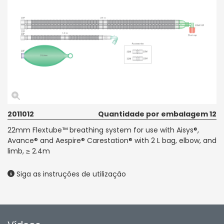
2011012
Quantidade por embalagem 12
22mm Flextube™ breathing system for use with Aisys®,
Avance® and Aespire® Carestation® with 2 L bag, elbow, and
limb, ≥ 2.4m
Siga as instruções de utilização