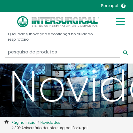
Portugal
United Kingdom
Ireland
Qualidade, inovação e confiança no cuidado
United States
Italia
respiratório
Australia
Japan
België, Nederlands
Lietuva
Novi
Belgique, Français
Malaysia
Canada, English
Mexico
Canada, Français
Nederlands
China
Norway
Colombia
Portugal
Denmark
Russia
Página inicial
Novidades
Deutschland
Sweden
30º Aniversário da Intersurgical Portugal