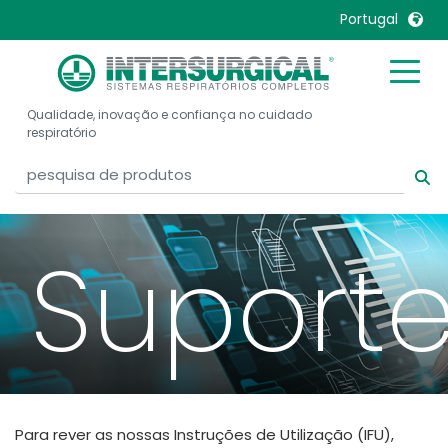
Portugal
United Kingdom
Ireland
Qualidade, inovação e confiança no cuidado
United States
Italia
respiratório
Australia
Japan
België, Nederlands
Lietuva
Belgique, Français
Malaysia
Suport
Canada, English
Mexico
Canada, Français
Nederlands
China
Norway
Colombia
Portugal
Denmark
Russia
Deutschland
Sweden
Para rever as nossas Instruções de Utilização (IFU),